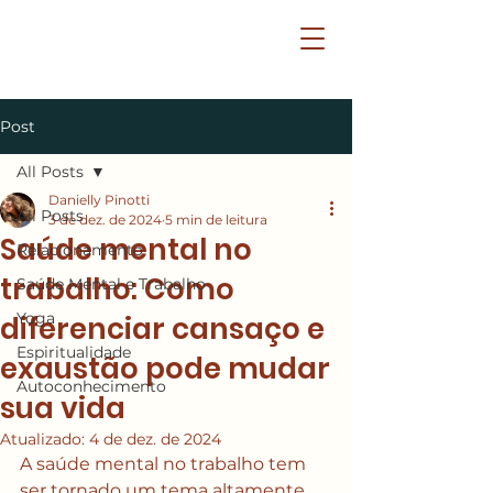
Post
All Posts
Danielly Pinotti
All Posts
3 de dez. de 2024
5 min de leitura
Saúde mental no
Relacionamento
trabalho: Como
Saúde Mental e Trabalho
Yoga
diferenciar cansaço e
Espiritualidade
exaustão pode mudar
Autoconhecimento
sua vida
Atualizado:
4 de dez. de 2024
A saúde mental no trabalho tem 
ser tornado um tema altamente 