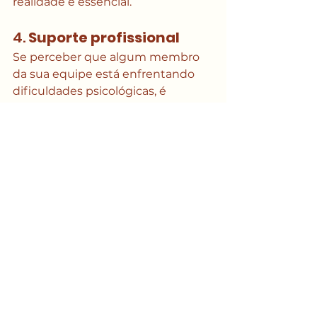
realidade é essencial.
4. 
Suporte profissional
Se perceber que algum membro 
da sua equipe está enfrentando 
dificuldades psicológicas, é 
importante que haja apoio 
psicológico, como programas de 
assistência aos funcionários (EAPs). 
Profissionais de saúde mental 
podem ajudar os colaboradores a 
lidar com o estresse de forma mais 
eficaz, prevenindo o agravamento 
do quadro de exaustão.
5.
 Desconexão
Promover uma cultura onde os 
funcionários possam se 